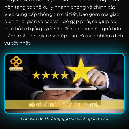
nền tảng có thể xử lý nhanh chóng và chính xác.
Việc cung cấp thông tin chi tiết, bao gồm mã giao
dịch, thời gian và các vấn đề gặp phải, sẽ giúp đội
ngũ hỗ trợ giải quyết vấn đề của bạn hiệu quả hơn,
tránh mất thời gian và giúp bạn có trải nghiệm dịch
vụ tốt nhất.
Các vấn đề thường gặp và cách giải quyết