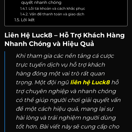
quyết nhanh chóng
Lỗi tài khoản và cách khắc phục
Vấn đề thanh toán và giao dịch
Lời kết
Liên Hệ Luck8 – Hỗ Trợ Khách Hàng
Nhanh Chóng và Hiệu Quả
Khi tham gia các nền tảng cá cược
trực tuyến dịch vụ hỗ trợ khách
hàng đóng một vai trò rất quan
trọng. Một đội ngũ
liên hệ Luck8
hỗ
trợ chuyên nghiệp và nhanh chóng
có thể giúp người chơi giải quyết vấn
đề một cách hiệu quả, mang lại sự
hài lòng và trải nghiệm người dùng
tốt hơn. Bài viết này sẽ cung cấp cho