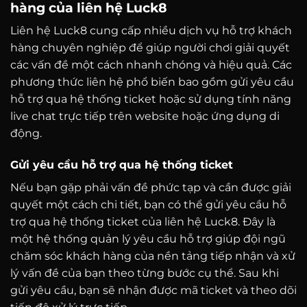
hàng của liên hệ Luck8
Liên hệ Luck8 cung cấp nhiều dịch vụ hỗ trợ khách
hàng chuyên nghiệp để giúp người chơi giải quyết
các vấn đề một cách nhanh chóng và hiệu quả. Các
phương thức liên hệ phổ biến bao gồm gửi yêu cầu
hỗ trợ qua hệ thống ticket hoặc sử dụng tính năng
live chat trực tiếp trên website hoặc ứng dụng di
động.
Gửi yêu cầu hỗ trợ qua hệ thống ticket
Nếu bạn gặp phải vấn đề phức tạp và cần được giải
quyết một cách chi tiết, bạn có thể gửi yêu cầu hỗ
trợ qua hệ thống ticket của liên hệ Luck8. Đây là
một hệ thống quản lý yêu cầu hỗ trợ giúp đội ngũ
chăm sóc khách hàng của nền tảng tiếp nhận và xử
lý vấn đề của bạn theo từng bước cụ thể. Sau khi
gửi yêu cầu, bạn sẽ nhận được mã ticket và theo dõi