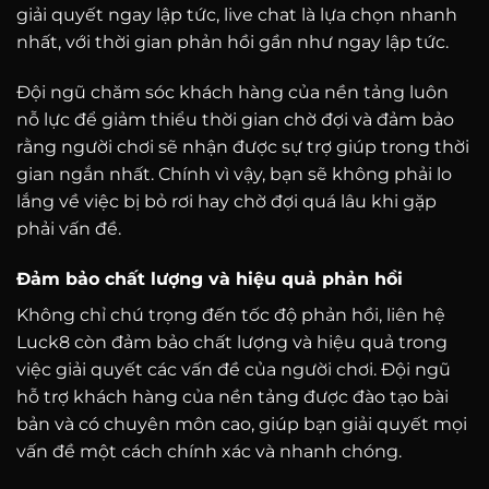
giải quyết ngay lập tức, live chat là lựa chọn nhanh
nhất, với thời gian phản hồi gần như ngay lập tức.
Đội ngũ chăm sóc khách hàng của nền tảng luôn
nỗ lực để giảm thiểu thời gian chờ đợi và đảm bảo
rằng người chơi sẽ nhận được sự trợ giúp trong thời
gian ngắn nhất. Chính vì vậy, bạn sẽ không phải lo
lắng về việc bị bỏ rơi hay chờ đợi quá lâu khi gặp
phải vấn đề.
Đảm bảo chất lượng và hiệu quả phản hồi
Không chỉ chú trọng đến tốc độ phản hồi, liên hệ
Luck8 còn đảm bảo chất lượng và hiệu quả trong
việc giải quyết các vấn đề của người chơi. Đội ngũ
hỗ trợ khách hàng của nền tảng được đào tạo bài
bản và có chuyên môn cao, giúp bạn giải quyết mọi
vấn đề một cách chính xác và nhanh chóng.