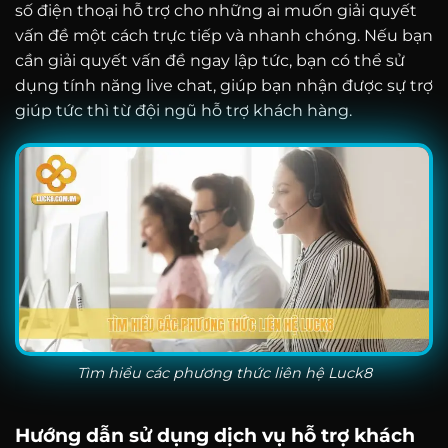
số điện thoại hỗ trợ cho những ai muốn giải quyết
vấn đề một cách trực tiếp và nhanh chóng. Nếu bạn
cần giải quyết vấn đề ngay lập tức, bạn có thể sử
dụng tính năng live chat, giúp bạn nhận được sự trợ
giúp tức thì từ đội ngũ hỗ trợ khách hàng.
Tìm hiểu các phương thức liên hệ Luck8
Hướng dẫn sử dụng dịch vụ hỗ trợ khách