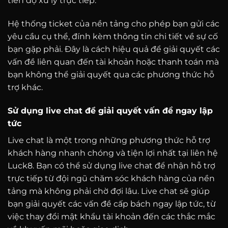
tiến độ xử lý trực tiếp.
Hệ thống ticket của nền tảng cho phép bạn gửi các
yêu cầu cụ thể, đính kèm thông tin chi tiết về sự cố
bạn gặp phải. Đây là cách hiệu quả để giải quyết các
vấn đề liên quan đến tài khoản hoặc thanh toán mà
bạn không thể giải quyết qua các phương thức hỗ
trợ khác.
Sử dụng live chat để giải quyết vấn đề ngay lập
tức
Live chat là một trong những phương thức hỗ trợ
khách hàng nhanh chóng và tiện lợi nhất tại liên hệ
Luck8. Bạn có thể sử dụng live chat để nhận hỗ trợ
trực tiếp từ đội ngũ chăm sóc khách hàng của nền
tảng mà không phải chờ đợi lâu. Live chat sẽ giúp
bạn giải quyết các vấn đề cấp bách ngay lập tức, từ
việc thay đổi mật khẩu tài khoản đến các thắc mắc