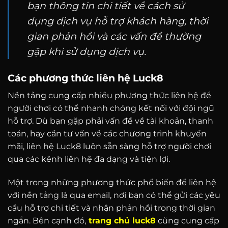
bạn thông tin chi tiết về cách sử
dụng dịch vụ hỗ trợ khách hàng, thời
gian phản hồi và các vấn đề thường
gặp khi sử dụng dịch vụ.
Các phương thức liên hệ Luck8
Nền tảng cung cấp nhiều phương thức liên hệ để
người chơi có thể nhanh chóng kết nối với đội ngũ
hỗ trợ. Dù bạn gặp phải vấn đề về tài khoản, thanh
toán, hay cần tư vấn về các chương trình khuyến
mãi, liên hệ Luck8 luôn sẵn sàng hỗ trợ người chơi
qua các kênh liên hệ đa dạng và tiện lợi.
Một trong những phương thức phổ biến để liên hệ
với nền tảng là qua email, nơi bạn có thể gửi các yêu
cầu hỗ trợ chi tiết và nhận phản hồi trong thời gian
ngắn. Bên cạnh đó,
trang chủ luck8
cũng cung cấp