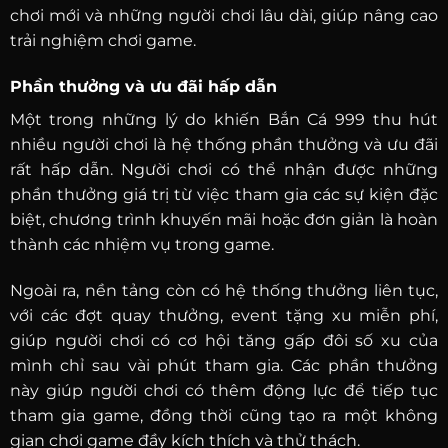
chơi mới và những người chơi lâu dài, giúp nâng cao
trải nghiệm chơi game.
Phần thưởng và ưu đãi hấp dẫn
Một trong những lý do khiến Bắn Cá 999 thu hút
nhiều người chơi là hệ thống phần thưởng và ưu đãi
rất hấp dẫn. Người chơi có thể nhận được những
phần thưởng giá trị từ việc tham gia các sự kiện đặc
biệt, chương trình khuyến mãi hoặc đơn giản là hoàn
thành các nhiệm vụ trong game.
Ngoài ra, nền tảng còn có hệ thống thưởng liên tục,
với các đợt quay thưởng, event tặng xu miễn phí,
giúp người chơi có cơ hội tăng gấp đôi số xu của
mình chỉ sau vài phút tham gia. Các phần thưởng
này giúp người chơi có thêm động lực để tiếp tục
tham gia game, đồng thời cũng tạo ra một không
gian chơi game đầy kích thích và thử thách.