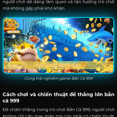
người chơi dễ dàng làm quen và tận hưởng trò chơi
mà không gặp phải khó khăn.
Cùng trải nghiệm game Bắn Cá 999
Cách chơi và chiến thuật để thắng lớn bắn
cá 999
Để chiến thắng trong trò chơi Bắn Cá 999, người chơi
không chỉ cần may mắn mà còn phải có chiến thuật