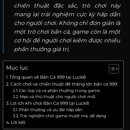
chiến thuật đặc sắc, trò chơi này
mang lại trải nghiệm cực kỳ hấp dẫn
cho người chơi. Không chỉ đơn giản là
một trò chơi bắn cá, game còn là một
cơ hội để người chơi kiếm được nhiều
phần thưởng giá trị.
Mục lục
Tổng quan về Bắn Cá 999 tại Luck8
Cách chơi và chiến thuật để thắng lớn bắn cá 999
Các loại cá và phần thưởng trong game
Mẹo và thủ thuật cho người chơi mới
Lợi ích khi chơi Bắn Cá 999 tại Luck8
Phần thưởng và ưu đãi hấp dẫn
Trải nghiệm chơi game mượt mà, dễ dàng
Lời kết