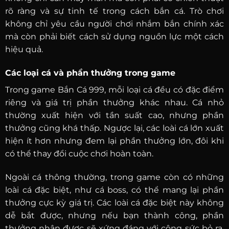
rõ ràng và sự tinh tế trong cách bắn cá. Trò chơi
không chỉ yêu cầu người chơi nhắm bắn chính xác
mà còn phải biết cách sử dụng nguồn lực một cách
hiệu quả.
Các loại cá và phần thưởng trong game
Trong game Bắn Cá 999, mỗi loại cá đều có đặc điểm
riêng và giá trị phần thưởng khác nhau. Cá nhỏ
thường xuất hiện với tần suất cao, nhưng phần
thưởng cũng khá thấp. Ngược lại, các loài cá lớn xuất
hiện ít hơn nhưng đem lại phần thưởng lớn, đôi khi
có thể thay đổi cuộc chơi hoàn toàn.
Ngoài cá thông thường, trong game còn có những
loài cá đặc biệt, như cá boss, có thể mang lại phần
thưởng cực kỳ giá trị. Các loài cá đặc biệt này không
dễ bắt được, nhưng nếu bạn thành công, phần
thưởng nhận được sẽ xứng đáng với công sức bỏ ra.