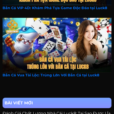
Bắn Cá VIP 4D: Khám Phá Tựa Game Độc Đáo tại Luck8
Bắn Cá Vua Tài Lộc: Trúng Lớn Với Bắn Cá tại Luck8
BÀI VIẾT MỚI
Đánh Giá Chất Lượng Nhà Cái Luck8: Tại Sao Được Ưa