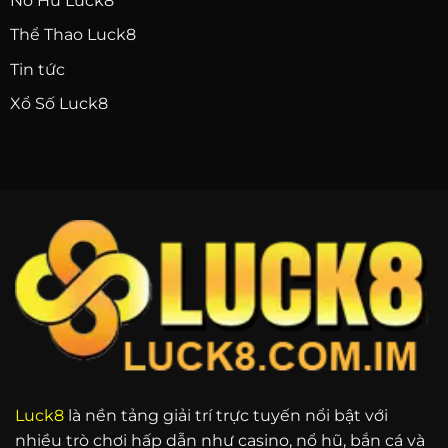
Nổ Hũ Luck8
Thể Thao Luck8
Tin tức
Xổ Số Luck8
Luck8
là nền tảng giải trí trực tuyến nổi bật với
nhiều trò chơi hấp dẫn như casino, nổ hũ, bắn cá và