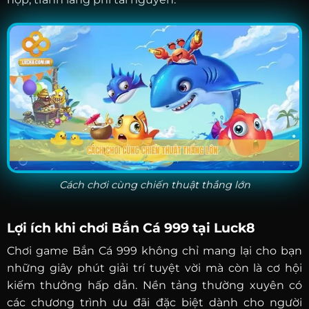
Cách chơi cùng chiến thuật thắng lớn
Lợi ích khi chơi Bắn Cá 999 tại Luck8
Chơi game Bắn Cá 999 không chỉ mang lại cho bạn
những giây phút giải trí tuyệt vời mà còn là cơ hội
kiếm thưởng hấp dẫn. Nền tảng thường xuyên có
các chương trình ưu đãi đặc biệt dành cho người